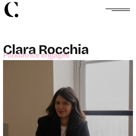
Clara Rocchia
Fondatrice engagée