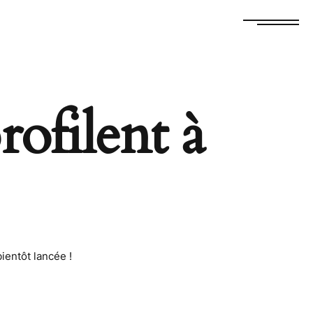
0
rofilent à
ientôt lancée !