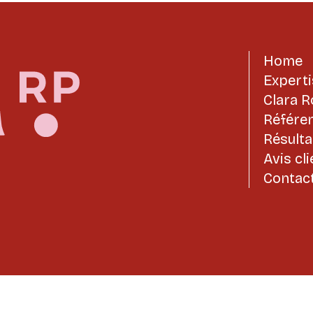
Home
Expert
Clara R
Référe
Résulta
Avis cl
Contac