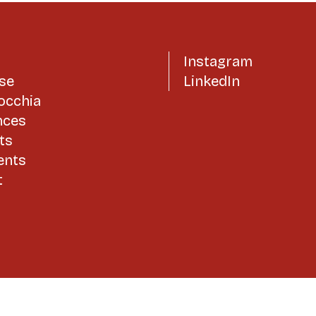
Instagram
ise
LinkedIn
occhia
nces
ts
ients
t