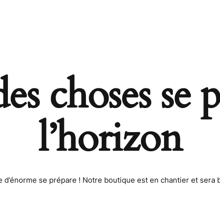
s choses se p
l’horizon
d’énorme se prépare ! Notre boutique est en chantier et sera b