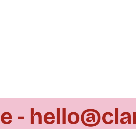
le -
hello@cla